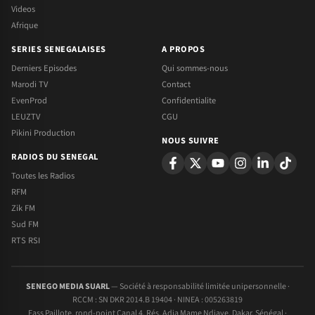
Videos
Afrique
SERIES SENEGALAISES
A PROPOS
Derniers Episodes
Qui sommes-nous
Marodi TV
Contact
EvenProd
Confidentialite
LEUZTV
CGU
Pikini Production
NOUS SUIVRE
RADIOS DU SENEGAL
Toutes les Radios
RFM
Zik FM
Sud FM
RTS RSI
SENEGO MEDIA SUARL
— Société à responsabilité limitée unipersonnelle ·
RCCM : SN DKR 2014.B 19404 · NINEA : 005263819
Fass Paillote, rond-point Canal 4, Rés. Adja Mame Ndiaye, Dakar, Sénégal ·