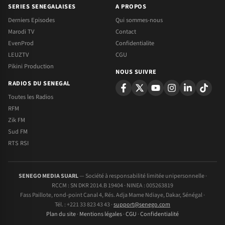
SERIES SENEGALAISES
A PROPOS
Derniers Episodes
Qui sommes-nous
Marodi TV
Contact
EvenProd
Confidentialite
LEUZTV
CGU
Pikini Production
NOUS SUIVRE
RADIOS DU SENEGAL
Toutes les Radios
RFM
Zik FM
Sud FM
RTS RSI
SENEGO MEDIA SUARL
— Société à responsabilité limitée unipersonnelle ·
RCCM : SN DKR 2014.B 19404 · NINEA : 005263819
Fass Paillote, rond-point Canal 4, Rés. Adja Mame Ndiaye, Dakar, Sénégal ·
Tél. : +221 33 823 43 43 ·
support@senego.com
Plan du site
·
Mentions légales
·
CGU
·
Confidentialité