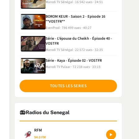
Marodi TV Sénégal
16 542 vues
24:51
BOROM KEUR - Saison 2 - Episode 16
**VOSTFR**
EvenProd
786 499 vues
40:27
Série - L'épouse du Cheikh - Épisode 40 -
VOSTFR
Marodi TV Sénégal
22 572 vues
32:35
Série - Kaya - Épisode 02 - VOSTFR
Marodi TV Pulaar
72 238 vues
33:15
TOUTES LES SERIES
📻
Radios du Senegal
RFM
94.0 FM