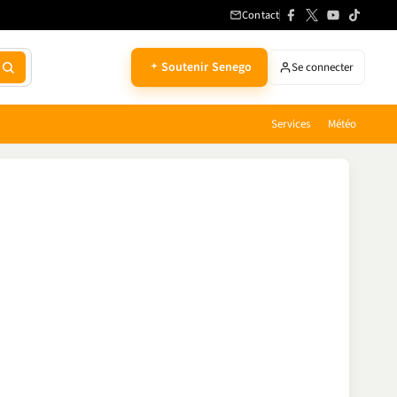
Contact
Soutenir Senego
Se connecter
Services
Météo