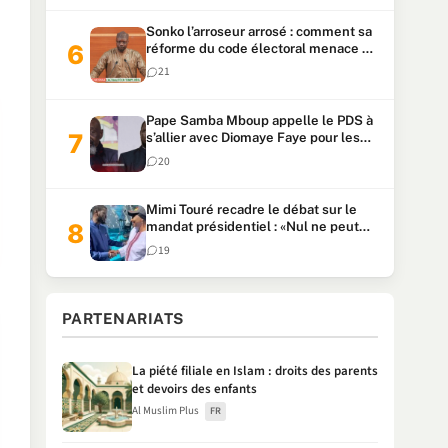
Sonko l’arroseur arrosé : comment sa
réforme du code électoral menace sa
candidature
21
Pape Samba Mboup appelle le PDS à
s’allier avec Diomaye Faye pour les
locales et tacle Sonko
20
Mimi Touré recadre le débat sur le
mandat présidentiel : «Nul ne peut
faire plus de deux mandats
19
consécutifs de 5 ans»
PARTENARIATS
La piété filiale en Islam : droits des parents
et devoirs des enfants
Al Muslim Plus
FR