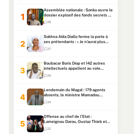
Assemblée nationale : Sonko ouvre le
dossier explosif des fonds secrets et
du patrimoine présidentiel
28
Sokhna Aïda Diallo ferme la porte à
ses prétendants : « Je n’aurai plus
jamais un autre mari »
27
Boubacar Boris Diop et 142 autres
intellectuels appellent au vote
urgent de la révision
24
constitutionnelle
Lendemain du Magal : 179 agents
absents, le ministre Mamadou
Lamine Dianté exige des explications
24
Offense au chef de l’Etat :
Lameignou Darou, Oustaz Thieb et
Ndiaye Touba lourdement
22
condamnés