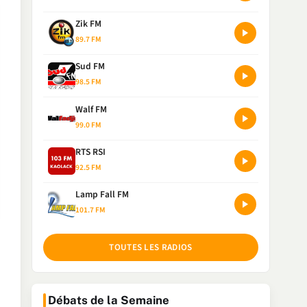
Zik FM
89.7 FM
Sud FM
98.5 FM
Walf FM
99.0 FM
RTS RSI
92.5 FM
Lamp Fall FM
101.7 FM
TOUTES LES RADIOS
Débats de la Semaine