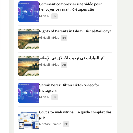
Comment compresser une vidéo pour
l’envoyer par mail : 6 étapes clés
Klipa AI
FR
Rights of Parents in Islam: Birr al-Walidayn
Al Muslim Plus
EN
أثر العبادات في تهذيب الأخلاق في الإسلام
Al Muslim Plus
AR
Shrink Perez Hilton TikTok Video for
Instagram
Klipa AI
EN
Cout site web vitrine : le guide complet des
prix
MonSiteDemain
FR