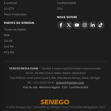
EvenProd
Confidentialite
LEUZTV
CGU
Pikini Production
NOUS SUIVRE
RADIOS DU SENEGAL
Toutes les Radios
RFM
Zik FM
Sud FM
RTS RSI
SENEGO MEDIA SUARL
— Société à responsabilité limitée unipersonnelle ·
RCCM : SN DKR 2014.B 19404 · NINEA : 005263819
Fass Paillote, rond-point Canal 4, Rés. Adja Mame Ndiaye, Dakar, Sénégal ·
Tél. : +221 33 823 43 43 ·
support@senego.com
Plan du site
·
Mentions légales
·
CGU
·
Confidentialité
© 2026 Senego.com : Actualité au Sénégal, toute l'actualité sénégalaise. Tous