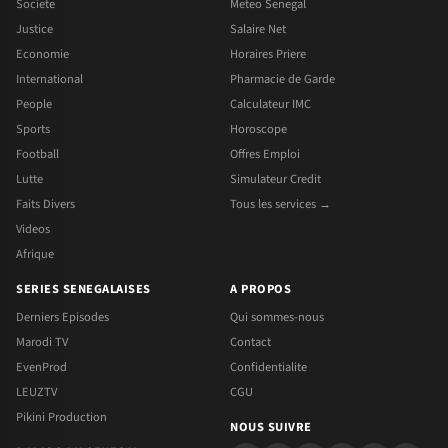
Societe
Meteo Senegal
Justice
Salaire Net
Economie
Horaires Priere
International
Pharmacie de Garde
People
Calculateur IMC
Sports
Horoscope
Football
Offres Emploi
Lutte
Simulateur Credit
Faits Divers
Tous les services →
Videos
Afrique
SERIES SENEGALAISES
A PROPOS
Derniers Episodes
Qui sommes-nous
Marodi TV
Contact
EvenProd
Confidentialite
LEUZTV
CGU
Pikini Production
NOUS SUIVRE