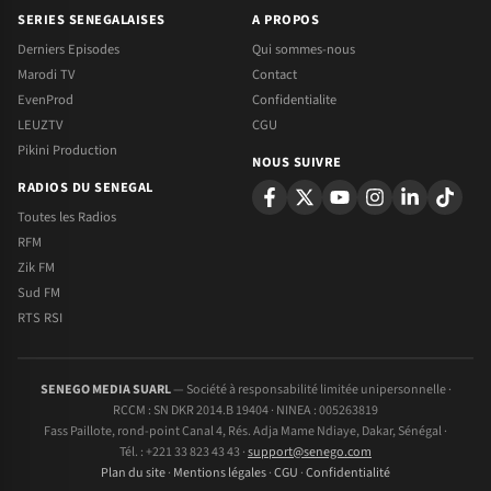
SERIES SENEGALAISES
A PROPOS
Derniers Episodes
Qui sommes-nous
Marodi TV
Contact
EvenProd
Confidentialite
LEUZTV
CGU
Pikini Production
NOUS SUIVRE
RADIOS DU SENEGAL
Toutes les Radios
RFM
Zik FM
Sud FM
RTS RSI
SENEGO MEDIA SUARL
— Société à responsabilité limitée unipersonnelle ·
RCCM : SN DKR 2014.B 19404 · NINEA : 005263819
Fass Paillote, rond-point Canal 4, Rés. Adja Mame Ndiaye, Dakar, Sénégal ·
Tél. : +221 33 823 43 43 ·
support@senego.com
Plan du site
·
Mentions légales
·
CGU
·
Confidentialité