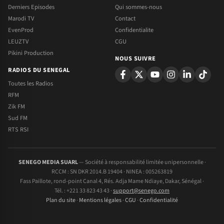
Derniers Episodes
Qui sommes-nous
Marodi TV
Contact
EvenProd
Confidentialite
LEUZTV
CGU
Pikini Production
NOUS SUIVRE
RADIOS DU SENEGAL
Toutes les Radios
RFM
Zik FM
Sud FM
RTS RSI
SENEGO MEDIA SUARL
— Société à responsabilité limitée unipersonnelle ·
RCCM : SN DKR 2014.B 19404 · NINEA : 005263819
Fass Paillote, rond-point Canal 4, Rés. Adja Mame Ndiaye, Dakar, Sénégal ·
Tél. : +221 33 823 43 43 ·
support@senego.com
Plan du site
·
Mentions légales
·
CGU
·
Confidentialité