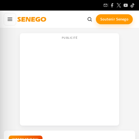
Aller
au
contenu
Soutenir Senego
principal