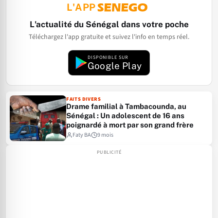
L'APP
L'actualité du Sénégal dans votre poche
Téléchargez l'app gratuite et suivez l'info en temps réel.
DISPONIBLE SUR
Google Play
FAITS DIVERS
Drame familial à Tambacounda, au
Sénégal : Un adolescent de 16 ans
poignardé à mort par son grand frère
Faty BA
9 mois