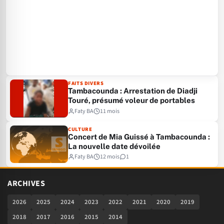
FAITS DIVERS
Tambacounda : Arrestation de Diadji
Touré, présumé voleur de portables
Faty BA
11 mois
CULTURE
Concert de Mia Guissé à Tambacounda :
La nouvelle date dévoilée
Faty BA
12 mois
1
ARCHIVES
2026
2025
2024
2023
2022
2021
2020
2019
2018
2017
2016
2015
2014