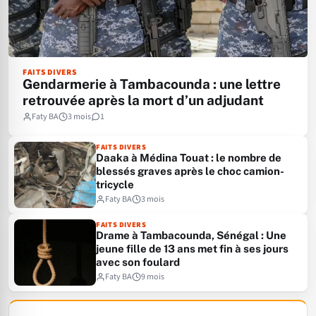
FAITS DIVERS
Gendarmerie à Tambacounda : une lettre
retrouvée après la mort d’un adjudant
Faty BA
3 mois
1
FAITS DIVERS
Daaka à Médina Touat : le nombre de
blessés graves après le choc camion-
tricycle
Faty BA
3 mois
FAITS DIVERS
Drame à Tambacounda, Sénégal : Une
jeune fille de 13 ans met fin à ses jours
avec son foulard
Faty BA
9 mois