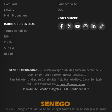
EvenProd
Confidentialite
LEUZTV
CGU
Pikini Production
NOUS SUIVRE
RADIOS DU SENEGAL
Toutes les Radios
RFM
Zik FM
Sud FM
RTS RSI
SENEGO MEDIA SUARL
— Société à responsabilité limitée unipersonnelle ·
RCCM : SN DKR 2014.B 19404 · NINEA : 005263819
Fass Paillote, rond-point Canal 4, Rés. Adja Mame Ndiaye, Dakar, Sénégal ·
Tél. : +221 33 823 43 43 ·
support@senego.com
Plan du site
·
Mentions légales
·
CGU
·
Confidentialité
© 2026 Senego.com : Actualité au Sénégal, toute l'actualité sénégalaise. Tous