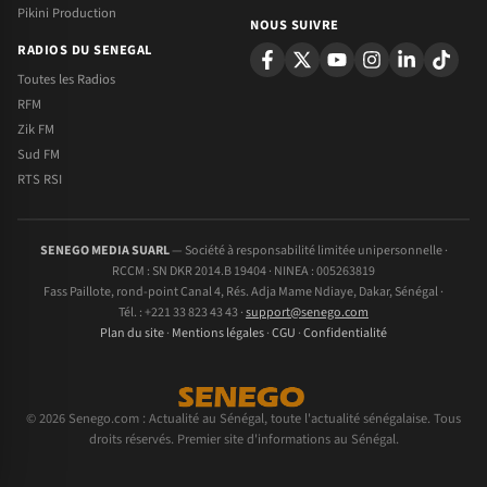
Pikini Production
NOUS SUIVRE
RADIOS DU SENEGAL
Toutes les Radios
RFM
Zik FM
Sud FM
RTS RSI
SENEGO MEDIA SUARL
— Société à responsabilité limitée unipersonnelle ·
RCCM : SN DKR 2014.B 19404 · NINEA : 005263819
Fass Paillote, rond-point Canal 4, Rés. Adja Mame Ndiaye, Dakar, Sénégal ·
Tél. : +221 33 823 43 43 ·
support@senego.com
Plan du site
·
Mentions légales
·
CGU
·
Confidentialité
© 2026 Senego.com : Actualité au Sénégal, toute l'actualité sénégalaise. Tous
droits réservés. Premier site d'informations au Sénégal.