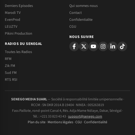
Derniers Episodes
Qui sommes-nous
Marodi TV
Contact
EvenProd
Confidentialite
LEUZTV
CGU
Pikini Production
NOUS SUIVRE
RADIOS DU SENEGAL
Toutes les Radios
RFM
Zik FM
Sud FM
RTS RSI
SENEGO MEDIA SUARL
— Société à responsabilité limitée unipersonnelle ·
RCCM : SN DKR 2014.B 19404 · NINEA : 005263819
Fass Paillote, rond-point Canal 4, Rés. Adja Mame Ndiaye, Dakar, Sénégal ·
Tél. : +221 33 823 43 43 ·
support@senego.com
Plan du site
·
Mentions légales
·
CGU
·
Confidentialité