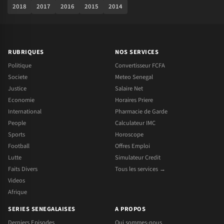
2018
2017
2016
2015
2014
RUBRIQUES
NOS SERVICES
Politique
Convertisseur FCFA
Societe
Meteo Senegal
Justice
Salaire Net
Economie
Horaires Priere
International
Pharmacie de Garde
People
Calculateur IMC
Sports
Horoscope
Football
Offres Emploi
Lutte
Simulateur Credit
Faits Divers
Tous les services →
Videos
Afrique
SERIES SENEGALAISES
A PROPOS
Derniers Episodes
Qui sommes-nous