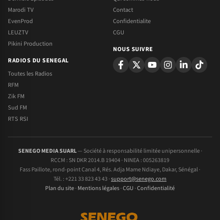
Marodi TV
Contact
EvenProd
Confidentialite
LEUZTV
CGU
Pikini Production
NOUS SUIVRE
RADIOS DU SENEGAL
Toutes les Radios
RFM
Zik FM
Sud FM
RTS RSI
SENEGO MEDIA SUARL
— Société à responsabilité limitée unipersonnelle ·
RCCM : SN DKR 2014.B 19404 · NINEA : 005263819
Fass Paillote, rond-point Canal 4, Rés. Adja Mame Ndiaye, Dakar, Sénégal ·
Tél. : +221 33 823 43 43 ·
support@senego.com
Plan du site
·
Mentions légales
·
CGU
·
Confidentialité