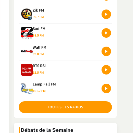
Zik FM
89.7 FM
Sud FM
98.5 FM
Walf FM
99.0 FM
RTS RSI
92.5 FM
Lamp Fall FM
101.7 FM
TOUTES LES RADIOS
Débats de la Semaine