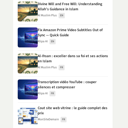
Divine Will and Free Will: Understanding
Allah’s Guidance in Islam
Al Muslim Plus
EN
Fix Amazon Prime Video Subtitles Out of
Sync — Quick Guide
Klipa AI
EN
Al-Ihsan : exceller dans sa foi et ses actions
en Islam
Al Muslim Plus
FR
Transcription vidéo YouTube : couper
silences et compresser
Klipa AI
FR
Cout site web vitrine : le guide complet des
prix
MonSiteDemain
FR