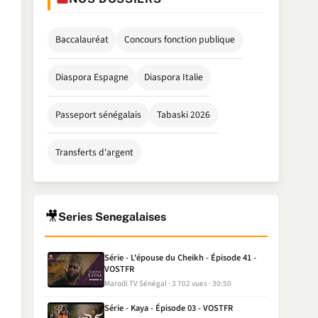
Baccalauréat
Concours fonction publique
Diaspora Espagne
Diaspora Italie
Passeport sénégalais
Tabaski 2026
Transferts d'argent
🎥
Series Senegalaises
Série - L'épouse du Cheikh - Épisode 41 -
VOSTFR
Marodi TV Sénégal
3 702 vues
30:50
Série - Kaya - Épisode 03 - VOSTFR