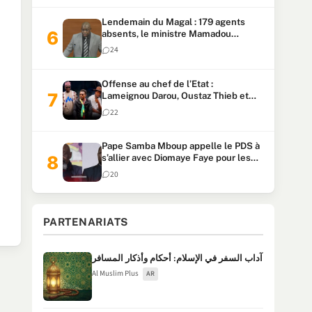
Lendemain du Magal : 179 agents
absents, le ministre Mamadou
Lamine Dianté exige des explications
24
Offense au chef de l’Etat :
Lameignou Darou, Oustaz Thieb et
Ndiaye Touba lourdement
22
condamnés
Pape Samba Mboup appelle le PDS à
s’allier avec Diomaye Faye pour les
locales et tacle Sonko
20
PARTENARIATS
آداب السفر في الإسلام: أحكام وأذكار المسافر
Al Muslim Plus
AR