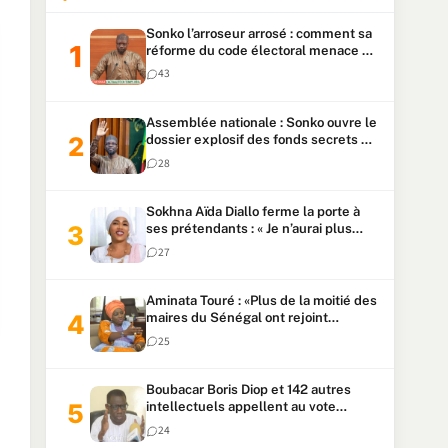
Sonko l’arroseur arrosé : comment sa
réforme du code électoral menace sa
candidature
43
Assemblée nationale : Sonko ouvre le
dossier explosif des fonds secrets et
du patrimoine présidentiel
28
Sokhna Aïda Diallo ferme la porte à
ses prétendants : « Je n’aurai plus
jamais un autre mari »
27
Aminata Touré : «Plus de la moitié des
maires du Sénégal ont rejoint
Kiiraay»
25
Boubacar Boris Diop et 142 autres
intellectuels appellent au vote
urgent de la révision
24
constitutionnelle