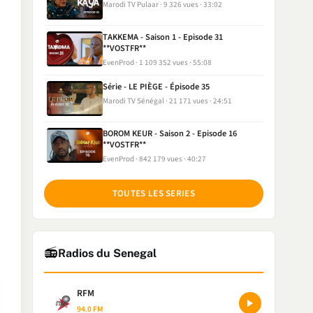
Marodi TV Pulaar
9 326 vues
33:02
TAKKEMA - Saison 1 - Episode 31
**VOSTFR**
EvenProd
1 109 352 vues
55:08
Série - LE PIÈGE - Épisode 35
Marodi TV Sénégal
21 171 vues
24:51
BOROM KEUR - Saison 2 - Episode 16
**VOSTFR**
EvenProd
842 179 vues
40:27
TOUTES LES SERIES
📻
Radios du Senegal
RFM
94.0 FM