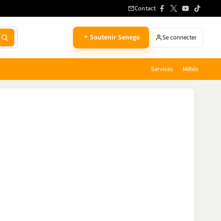
Contact
Soutenir Senego
Se connecter
Services
Météo