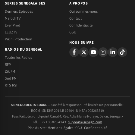
SERIES SENEGALAISES
A PROPOS
Derniers Episodes
Qui sommes-nous
Marodi TV
Contact
EvenProd
Confidentialite
LEUZTV
CGU
Pikini Production
NOUS SUIVRE
RADIOS DU SENEGAL
Toutes les Radios
RFM
Zik FM
Sud FM
RTS RSI
SENEGO MEDIA SUARL
— Société à responsabilité limitée unipersonnelle ·
RCCM : SN DKR 2014.B 19404 · NINEA : 005263819
Fass Paillote, rond-point Canal 4, Rés. Adja Mame Ndiaye, Dakar, Sénégal ·
Tél. : +221 33 823 43 43 ·
support@senego.com
Plan du site
·
Mentions légales
·
CGU
·
Confidentialité