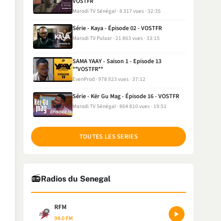
VOSTFR
Marodi TV Sénégal
8 317 vues
32:35
Série - Kaya - Épisode 02 - VOSTFR
Marodi TV Pulaar
21 863 vues
33:15
SAMA YAAY - Saison 1 - Episode 13
**VOSTFR**
EvenProd
978 923 vues
37:12
Série - Kër Gu Mag - Épisode 16 - VOSTFR
Marodi TV Sénégal
864 810 vues
19:51
TOUTES LES SERIES
📻
Radios du Senegal
RFM
94.0 FM