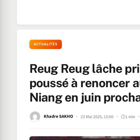
ACTUALITÉS
Reug Reug lâche prise
poussé à renoncer 
Niang en juin proch
Khadre SAKHO
23 Mai 2025, 15:00
1 min