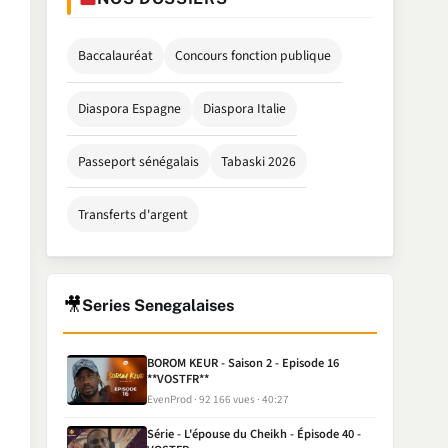
Baccalauréat
Concours fonction publique
Diaspora Espagne
Diaspora Italie
Passeport sénégalais
Tabaski 2026
Transferts d'argent
🎥
Series Senegalaises
BOROM KEUR - Saison 2 - Episode 16
**VOSTFR**
EvenProd
92 166 vues
40:27
Série - L'épouse du Cheikh - Épisode 40 -