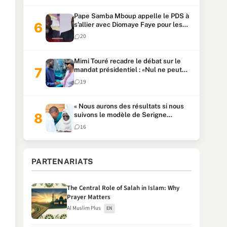
Pape Samba Mboup appelle le PDS à
s’allier avec Diomaye Faye pour les
locales et tacle Sonko
20
Mimi Touré recadre le débat sur le
mandat présidentiel : «Nul ne peut
faire plus de deux mandats
19
consécutifs de 5 ans»
« Nous aurons des résultats si nous
suivons le modèle de Serigne
Touba » : Ousmane Sonko au Khalife
16
Serigne Mountakha
PARTENARIATS
The Central Role of Salah in Islam: Why
Prayer Matters
Al Muslim Plus
EN