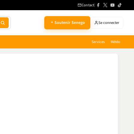
Contact
Soutenir Senego
Se connecter
Services
Météo