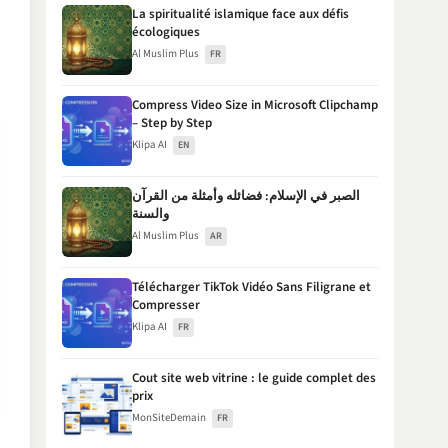
La spiritualité islamique face aux défis
écologiques
Al Muslim Plus
FR
Compress Video Size in Microsoft Clipchamp
– Step by Step
Klipa AI
EN
الصبر في الإسلام: فضائله وأمثلة من القرآن
والسنة
Al Muslim Plus
AR
Télécharger TikTok Vidéo Sans Filigrane et
Compresser
Klipa AI
FR
Cout site web vitrine : le guide complet des
prix
MonSiteDemain
FR