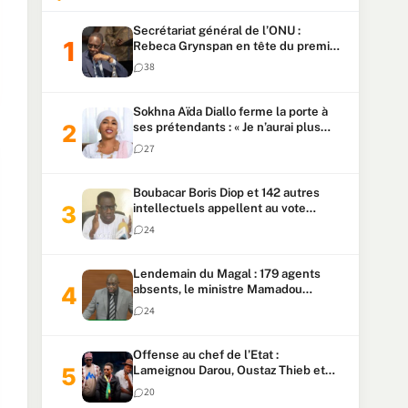
Secrétariat général de l’ONU :
Rebeca Grynspan en tête du premier
vote, Macky Sall pointe à la 5ᵉ place
38
Sokhna Aïda Diallo ferme la porte à
ses prétendants : « Je n’aurai plus
jamais un autre mari »
27
Boubacar Boris Diop et 142 autres
intellectuels appellent au vote
urgent de la révision
24
constitutionnelle
Lendemain du Magal : 179 agents
absents, le ministre Mamadou
Lamine Dianté exige des explications
24
Offense au chef de l’Etat :
Lameignou Darou, Oustaz Thieb et
Ndiaye Touba lourdement
20
condamnés