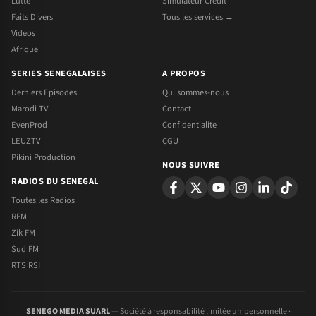
Lutte
Simulateur Credit
Faits Divers
Tous les services →
Videos
Afrique
SERIES SENEGALAISES
A PROPOS
Derniers Episodes
Qui sommes-nous
Marodi TV
Contact
EvenProd
Confidentialite
LEUZTV
CGU
Pikini Production
NOUS SUIVRE
RADIOS DU SENEGAL
Toutes les Radios
RFM
Zik FM
Sud FM
RTS RSI
SENEGO MEDIA SUARL
— Société à responsabilité limitée unipersonnelle ·