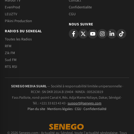
Marodi TV
Contact
EvenProd
Confidentialite
LEUZTV
CGU
Pikini Production
NOUS SUIVRE
RADIOS DU SENEGAL
Toutes les Radios
RFM
Zik FM
Sud FM
RTS RSI
SENEGO MEDIA SUARL
— Société à responsabilité limitée unipersonnelle ·
RCCM : SN DKR 2014.B 19404 · NINEA : 005263819
Fass Paillote, rond-point Canal 4, Rés. Adja Mame Ndiaye, Dakar, Sénégal ·
Tél. : +221 33 823 43 43 ·
support@senego.com
Plan du site
·
Mentions légales
·
CGU
·
Confidentialité
© 2026 Senego.com : Actualité au Sénégal, toute l'actualité sénégalaise. Tous