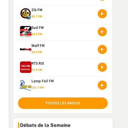
Zik FM
89.7 FM
Sud FM
98.5 FM
Walf FM
99.0 FM
RTS RSI
92.5 FM
Lamp Fall FM
101.7 FM
TOUTES LES RADIOS
Débats de la Semaine