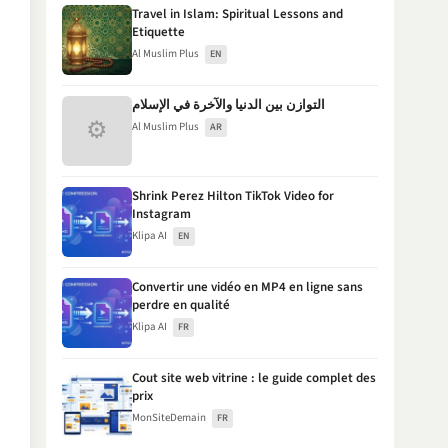
Travel in Islam: Spiritual Lessons and
Etiquette
Al Muslim Plus
EN
التوازن بين الدنيا والآخرة في الإسلام
⚙
Al Muslim Plus
AR
Shrink Perez Hilton TikTok Video for
Instagram
Klipa AI
EN
Convertir une vidéo en MP4 en ligne sans
perdre en qualité
Klipa AI
FR
Cout site web vitrine : le guide complet des
prix
MonSiteDemain
FR