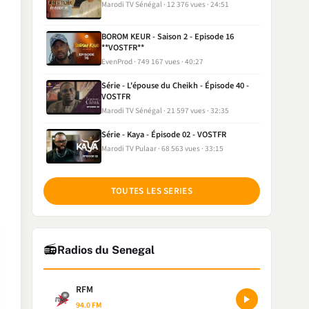
Marodi TV Sénégal
12 376 vues
24:51
BOROM KEUR - Saison 2 - Episode 16
**VOSTFR**
EvenProd
749 167 vues
40:27
Série - L'épouse du Cheikh - Épisode 40 -
VOSTFR
Marodi TV Sénégal
21 597 vues
32:35
Série - Kaya - Épisode 02 - VOSTFR
Marodi TV Pulaar
68 563 vues
33:15
TOUTES LES SERIES
📻
Radios du Senegal
RFM
94.0 FM