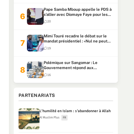
Pape Samba Mboup appelle le PDS à
s’allier avec Diomaye Faye pour les
locales et tacle Sonko
20
Mimi Touré recadre le débat sur le
mandat présidentiel : «Nul ne peut
faire plus de deux mandats
19
consécutifs de 5 ans»
Polémique sur Sangomar : Le
Gouvernement répond aux
accusations et clarifie le partage des
16
milliards
PARTENARIATS
L’humilité en Islam : s’abandonner à Allah
Al Muslim Plus
FR