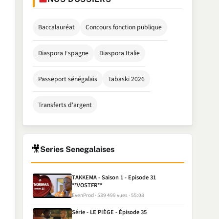
Baccalauréat
Concours fonction publique
Diaspora Espagne
Diaspora Italie
Passeport sénégalais
Tabaski 2026
Transferts d'argent
🎥
Series Senegalaises
TAKKEMA - Saison 1 - Episode 31
**VOSTFR**
EvenProd
539 499 vues
55:08
Série - LE PIÈGE - Épisode 35