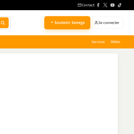
Contact
Soutenir Senego
Se connecter
Services
Météo