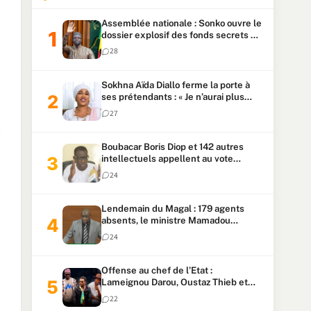
Assemblée nationale : Sonko ouvre le
dossier explosif des fonds secrets et
du patrimoine présidentiel
28
Sokhna Aïda Diallo ferme la porte à
ses prétendants : « Je n’aurai plus
jamais un autre mari »
27
Boubacar Boris Diop et 142 autres
intellectuels appellent au vote
urgent de la révision
24
constitutionnelle
Lendemain du Magal : 179 agents
absents, le ministre Mamadou
Lamine Dianté exige des explications
24
Offense au chef de l’Etat :
Lameignou Darou, Oustaz Thieb et
Ndiaye Touba lourdement
22
condamnés