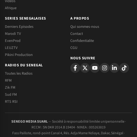
Videos
Afrique
SERIES SENEGALAISES
A PROPOS
Derniers Episodes
Qui sommes-nous
Marodi TV
Contact
EvenProd
Confidentialite
LEUZTV
CGU
Pikini Production
NOUS SUIVRE
RADIOS DU SENEGAL
Toutes les Radios
RFM
Zik FM
Sud FM
RTS RSI
SENEGO MEDIA SUARL
— Société à responsabilité limitée unipersonnelle ·
RCCM : SN DKR 2014.B 19404 · NINEA : 005263819
Fass Paillote, rond-point Canal 4, Rés. Adja Mame Ndiaye, Dakar, Sénégal ·