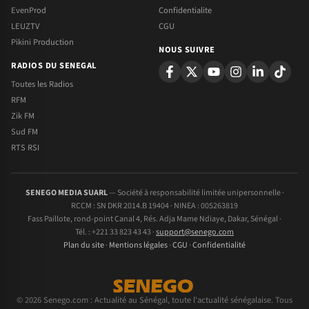
EvenProd
Confidentialite
LEUZTV
CGU
Pikini Production
NOUS SUIVRE
RADIOS DU SENEGAL
Toutes les Radios
RFM
Zik FM
Sud FM
RTS RSI
SENEGO MEDIA SUARL
— Société à responsabilité limitée unipersonnelle ·
RCCM : SN DKR 2014.B 19404 · NINEA : 005263819
Fass Paillote, rond-point Canal 4, Rés. Adja Mame Ndiaye, Dakar, Sénégal ·
Tél. : +221 33 823 43 43 ·
support@senego.com
Plan du site
·
Mentions légales
·
CGU
·
Confidentialité
© 2026 Senego.com : Actualité au Sénégal, toute l'actualité sénégalaise. Tous