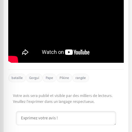
bataille
Gorgui
Pape
Pikine
rangée
Votre avis sera publié et visible par des milliers de lecteurs.
Veuillez l'exprimer dans un langage respectueux.
Commentaire