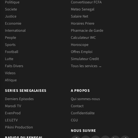
Politique
Convertisseur FCFA
Societe
Meteo Senegal
Justice
Salaire Net
Economie
Horaires Priere
International
Pharmacie de Garde
People
Calculateur IMC
Sports
Horoscope
Football
Offres Emploi
Lutte
Simulateur Credit
Faits Divers
Tous les services →
Videos
Afrique
SERIES SENEGALAISES
A PROPOS
Derniers Episodes
Qui sommes-nous
Marodi TV
Contact
EvenProd
Confidentialite
LEUZTV
CGU
Pikini Production
NOUS SUIVRE
RADIOS DU SENEGAL