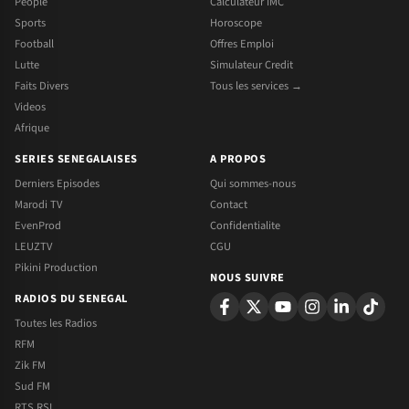
People
Calculateur IMC
Sports
Horoscope
Football
Offres Emploi
Lutte
Simulateur Credit
Faits Divers
Tous les services →
Videos
Afrique
SERIES SENEGALAISES
A PROPOS
Derniers Episodes
Qui sommes-nous
Marodi TV
Contact
EvenProd
Confidentialite
LEUZTV
CGU
Pikini Production
NOUS SUIVRE
RADIOS DU SENEGAL
Toutes les Radios
RFM
Zik FM
Sud FM
RTS RSI