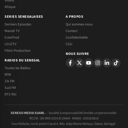
Videos
Afrique
SERIES SENEGALAISES
A PROPOS
Derniers Episodes
Qui sommes-nous
Marodi TV
Contact
EvenProd
Confidentialite
LEUZTV
CGU
Pikini Production
NOUS SUIVRE
RADIOS DU SENEGAL
Toutes les Radios
RFM
Zik FM
Sud FM
RTS RSI
SENEGO MEDIA SUARL
— Société à responsabilité limitée unipersonnelle ·
RCCM : SN DKR 2014.B 19404 · NINEA : 005263819
Fass Paillote, rond-point Canal 4, Rés. Adja Mame Ndiaye, Dakar, Sénégal ·