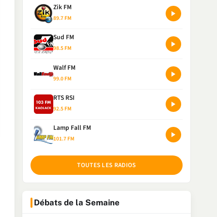
Zik FM
89.7 FM
Sud FM
98.5 FM
Walf FM
99.0 FM
RTS RSI
92.5 FM
Lamp Fall FM
101.7 FM
TOUTES LES RADIOS
Débats de la Semaine