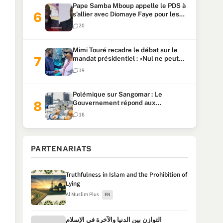
Pape Samba Mboup appelle le PDS à
s’allier avec Diomaye Faye pour les
locales et tacle Sonko
20
Mimi Touré recadre le débat sur le
mandat présidentiel : «Nul ne peut
faire plus de deux mandats
19
consécutifs de 5 ans»
Polémique sur Sangomar : Le
Gouvernement répond aux
accusations et clarifie le partage des
16
milliards
PARTENARIATS
Truthfulness in Islam and the Prohibition of
Lying
Al Muslim Plus
EN
التوازن بين الدنيا والآخرة في الإسلام