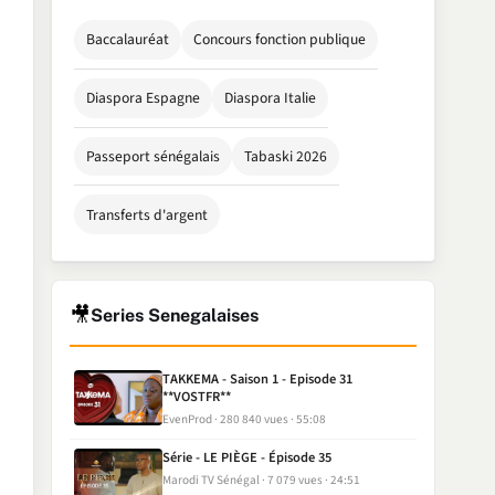
Baccalauréat
Concours fonction publique
Diaspora Espagne
Diaspora Italie
Passeport sénégalais
Tabaski 2026
Transferts d'argent
🎥
Series Senegalaises
TAKKEMA - Saison 1 - Episode 31
**VOSTFR**
EvenProd
280 840 vues
55:08
Série - LE PIÈGE - Épisode 35
Marodi TV Sénégal
7 079 vues
24:51