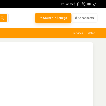
Contact
Soutenir Senego
Se connecter
Services
Météo