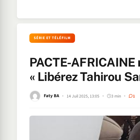
SÉRIE ET TÉLÉFILM
PACTE-AFRICAINE ré
« Libérez Tahirou Sa
Faty BA
14 Juil 2025, 13:05
3 min
1