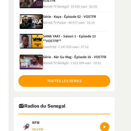
VOSTFR
Marodi TV Sénégal
16 260 vues
32:35
Série - Kaya - Épisode 02 - VOSTFR
Marodi TV Pulaar
46 677 vues
33:15
SAMA YAAY - Saison 1 - Episode 13
**VOSTFR**
EvenProd
1 147 835 vues
37:12
Série - Kër Gu Mag - Épisode 16 - VOSTFR
Marodi TV Sénégal
1 021 904 vues
19:51
TOUTES LES SERIES
📻
Radios du Senegal
RFM
94.0 FM