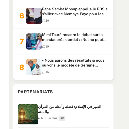
Pape Samba Mboup appelle le PDS à
s’allier avec Diomaye Faye pour les
locales et tacle Sonko
20
Mimi Touré recadre le débat sur le
mandat présidentiel : «Nul ne peut
faire plus de deux mandats
19
consécutifs de 5 ans»
« Nous aurons des résultats si nous
suivons le modèle de Serigne
Touba » : Ousmane Sonko au Khalife
16
Serigne Mountakha
PARTENARIATS
الصبر في الإسلام: فضله وأمثلة من القرآن
والسنة
Al Muslim Plus
AR