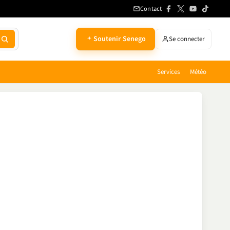
Contact
Soutenir Senego
Se connecter
Services
Météo