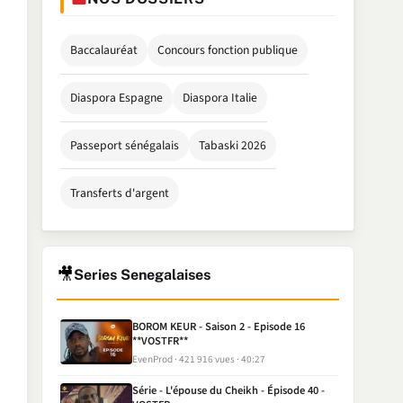
Baccalauréat
Concours fonction publique
Diaspora Espagne
Diaspora Italie
Passeport sénégalais
Tabaski 2026
Transferts d'argent
🎥
Series Senegalaises
BOROM KEUR - Saison 2 - Episode 16
**VOSTFR**
EvenProd
421 916 vues
40:27
Série - L'épouse du Cheikh - Épisode 40 -