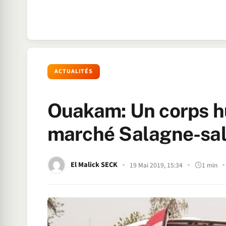
ACTUALITÉS
Ouakam: Un corps h
marché Salagne-sa
El Malick SECK
19 Mai 2019, 15:34
1 min