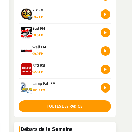
Zik FM
89.7 FM
Sud FM
98.5 FM
Walf FM
99.0 FM
RTS RSI
92.5 FM
Lamp Fall FM
101.7 FM
TOUTES LES RADIOS
Débats de la Semaine