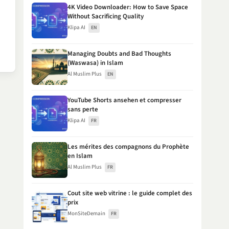
4K Video Downloader: How to Save Space
Without Sacrificing Quality
Klipa AI
EN
Managing Doubts and Bad Thoughts
(Waswasa) in Islam
Al Muslim Plus
EN
YouTube Shorts ansehen et compresser
sans perte
Klipa AI
FR
Les mérites des compagnons du Prophète
en Islam
Al Muslim Plus
FR
Cout site web vitrine : le guide complet des
prix
MonSiteDemain
FR