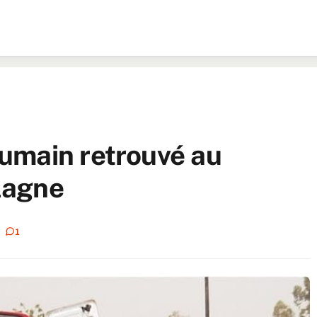
umain retrouvé au
lagne
1