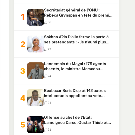
Secrétariat général de l’ONU :
Rebeca Grynspan en tête du premier
vote, Macky Sall pointe à la 5ᵉ place
38
Sokhna Aïda Diallo ferme la porte à
ses prétendants : « Je n’aurai plus
jamais un autre mari »
27
Lendemain du Magal : 179 agents
absents, le ministre Mamadou
Lamine Dianté exige des explications
24
Boubacar Boris Diop et 142 autres
intellectuels appellent au vote
urgent de la révision
24
constitutionnelle
Offense au chef de l’Etat :
Lameignou Darou, Oustaz Thieb et
Ndiaye Touba lourdement
21
condamnés