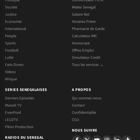
Politique
Convertisseur FCFA
Societe
Meteo Senegal
Justice
Salaire Net
Economie
Horaires Priere
International
Pharmacie de Garde
People
Calculateur IMC
Sports
Horoscope
Football
Offres Emploi
Lutte
Simulateur Credit
Faits Divers
Tous les services →
Videos
Afrique
SERIES SENEGALAISES
A PROPOS
Derniers Episodes
Qui sommes-nous
Marodi TV
Contact
EvenProd
Confidentialite
LEUZTV
CGU
Pikini Production
NOUS SUIVRE
RADIOS DU SENEGAL