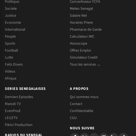
Politique
Convertisseur FCFA
Societe
Meteo Senegal
Justice
Salaire Net
Economie
Horaires Priere
International
Pharmacie de Garde
People
Calculateur IMC
Sports
Horoscope
Football
Offres Emploi
Lutte
Simulateur Credit
Faits Divers
Tous les services →
Videos
Afrique
SERIES SENEGALAISES
A PROPOS
Derniers Episodes
Qui sommes-nous
Marodi TV
Contact
EvenProd
Confidentialite
LEUZTV
CGU
Pikini Production
NOUS SUIVRE
RADIOS DU SENEGAL