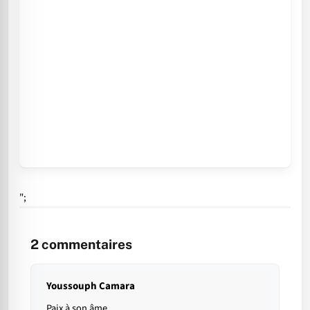
";
2
commentaires
Youssouph Camara
Paix à son âme