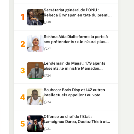
Secrétariat général de l’ONU :
Rebeca Grynspan en tête du premier
vote, Macky Sall pointe à la 5ᵉ place
38
Sokhna Aïda Diallo ferme la porte à
ses prétendants : « Je n’aurai plus
jamais un autre mari »
27
Lendemain du Magal : 179 agents
absents, le ministre Mamadou
Lamine Dianté exige des explications
24
Boubacar Boris Diop et 142 autres
intellectuels appellent au vote
urgent de la révision
24
constitutionnelle
Offense au chef de l’Etat :
Lameignou Darou, Oustaz Thieb et
Ndiaye Touba lourdement
21
condamnés