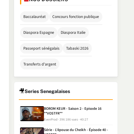
Baccalauréat
Concours fonction publique
Diaspora Espagne
Diaspora Italie
Passeport sénégalais
Tabaski 2026
Transferts d'argent
🎥
Series Senegalaises
BOROM KEUR - Saison 2 - Episode 16
**VOSTFR**
EvenProd
396 186 vues
40:27
Série - L'épouse du Cheikh - Épisode 40 -