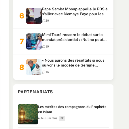
Pape Samba Mboup appelle le PDS à
s’allier avec Diomaye Faye pour les
locales et tacle Sonko
20
Mimi Touré recadre le débat sur le
mandat présidentiel : «Nul ne peut
faire plus de deux mandats
19
consécutifs de 5 ans»
« Nous aurons des résultats si nous
suivons le modèle de Serigne
Touba » : Ousmane Sonko au Khalife
16
Serigne Mountakha
PARTENARIATS
Les mérites des compagnons du Prophète
en Islam
Al Muslim Plus
FR