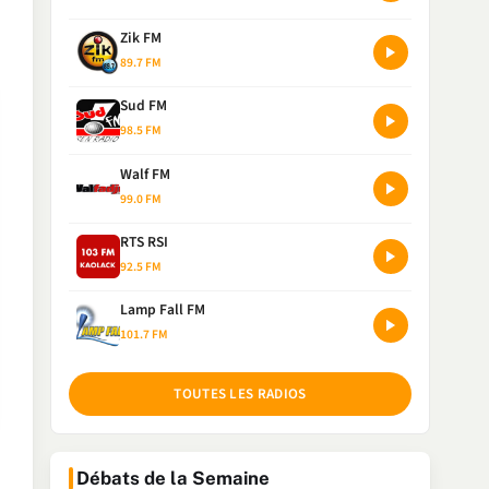
Zik FM
89.7 FM
Sud FM
98.5 FM
Walf FM
99.0 FM
RTS RSI
92.5 FM
Lamp Fall FM
101.7 FM
TOUTES LES RADIOS
Débats de la Semaine