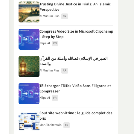
Trusting Divine Justice in Trials: An Islamic
Perspective
Al Muslim Plus
EN
Compress Video Size in Microsoft Clipchamp
– Step by Step
Klipa AI
EN
الصبر في الإسلام: فضائله وأمثلة من القرآن
والسنة
Al Muslim Plus
AR
Télécharger TikTok Vidéo Sans Filigrane et
Compresser
Klipa AI
FR
Cout site web vitrine : le guide complet des
prix
MonSiteDemain
FR