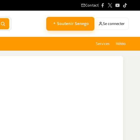
Contact
Soutenir Senego
Se connecter
Services
Météo