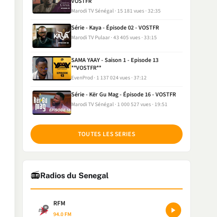
VOSTFR
Marodi TV Sénégal
15 181 vues
32:35
Série - Kaya - Épisode 02 - VOSTFR
Marodi TV Pulaar
43 405 vues
33:15
SAMA YAAY - Saison 1 - Episode 13
**VOSTFR**
EvenProd
1 137 024 vues
37:12
Série - Kër Gu Mag - Épisode 16 - VOSTFR
Marodi TV Sénégal
1 000 527 vues
19:51
TOUTES LES SERIES
📻
Radios du Senegal
RFM
94.0 FM