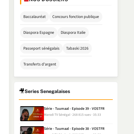
Baccalauréat
Concours fonction publique
Diaspora Espagne
Diaspora Italie
Passeport sénégalais
Tabaski 2026
Transferts d'argent
🎥
Series Senegalaises
Série - Tuumaal - Episode 39 - VOSTFR
Marodi TV Sénégal
268 815 vues
35:33
Série - Tuumaal - Episode 38 - VOSTFR