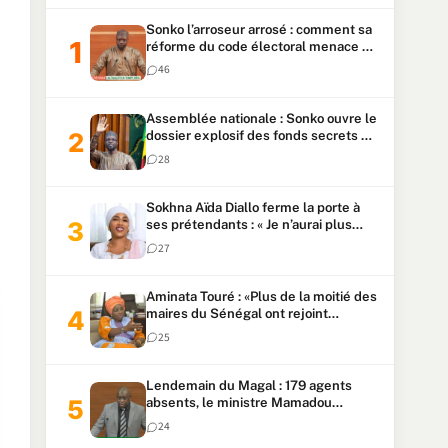
Sonko l’arroseur arrosé : comment sa
réforme du code électoral menace sa
candidature
46
Assemblée nationale : Sonko ouvre le
dossier explosif des fonds secrets et
du patrimoine présidentiel
28
Sokhna Aïda Diallo ferme la porte à
ses prétendants : « Je n’aurai plus
jamais un autre mari »
27
Aminata Touré : «Plus de la moitié des
maires du Sénégal ont rejoint
Kiiraay»
25
Lendemain du Magal : 179 agents
absents, le ministre Mamadou
Lamine Dianté exige des explications
24