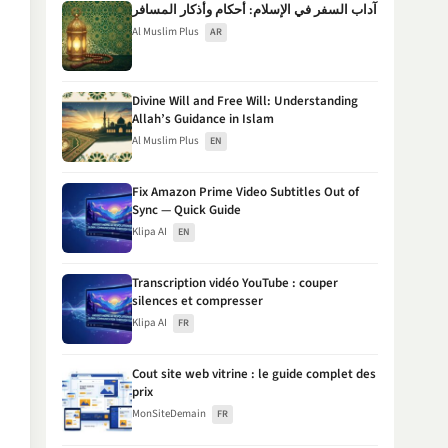
آداب السفر في الإسلام: أحكام وأذكار المسافر
Al Muslim Plus
AR
Divine Will and Free Will: Understanding
Allah’s Guidance in Islam
Al Muslim Plus
EN
Fix Amazon Prime Video Subtitles Out of
Sync — Quick Guide
Klipa AI
EN
Transcription vidéo YouTube : couper
silences et compresser
Klipa AI
FR
Cout site web vitrine : le guide complet des
prix
MonSiteDemain
FR