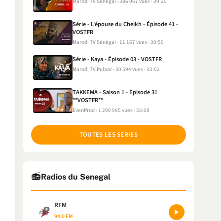
Marodi TV Sénégal
386 067 vues
39:29
Série - L'épouse du Cheikh - Épisode 41 -
VOSTFR
Marodi TV Sénégal
11 167 vues
30:50
Série - Kaya - Épisode 03 - VOSTFR
Marodi TV Pulaar
30 594 vues
33:02
TAKKEMA - Saison 1 - Episode 31
**VOSTFR**
EvenProd
1 290 985 vues
55:08
TOUTES LES SERIES
📻
Radios du Senegal
RFM
94.0 FM