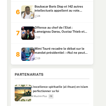
Boubacar Boris Diop et 142 autres
intellectuels appellent au vote
urgent de la révision
24
constitutionnelle
Offense au chef de l’Etat :
Lameignou Darou, Oustaz Thieb et
Ndiaye Touba lourdement
22
condamnés
Mimi Touré recadre le débat sur le
mandat présidentiel : «Nul ne peut
faire plus de deux mandats
19
consécutifs de 5 ans»
PARTENARIATS
L’excellence spirituelle (al-Ihsan) en Islam
: perfectionner sa foi
Al Muslim Plus
FR