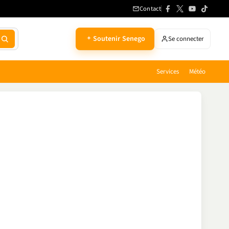
Contact
Soutenir Senego
Se connecter
Services
Météo