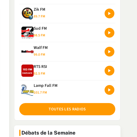
Zik FM
89.7 FM
Sud FM
98.5 FM
Walf FM
99.0 FM
RTS RSI
92.5 FM
Lamp Fall FM
101.7 FM
TOUTES LES RADIOS
Débats de la Semaine