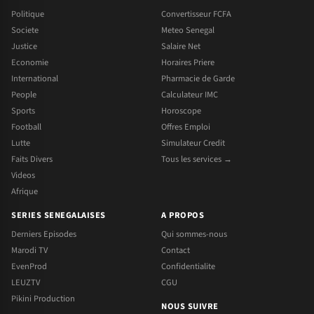
Politique
Convertisseur FCFA
Societe
Meteo Senegal
Justice
Salaire Net
Economie
Horaires Priere
International
Pharmacie de Garde
People
Calculateur IMC
Sports
Horoscope
Football
Offres Emploi
Lutte
Simulateur Credit
Faits Divers
Tous les services →
Videos
Afrique
SERIES SENEGALAISES
A PROPOS
Derniers Episodes
Qui sommes-nous
Marodi TV
Contact
EvenProd
Confidentialite
LEUZTV
CGU
Pikini Production
NOUS SUIVRE