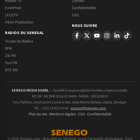
Marodi TV
Contact
EvenProd
Confidentialite
LEUZTV
CGU
Pikini Production
NOUS SUIVRE
RADIOS DU SENEGAL
Toutes les Radios
RFM
Zik FM
Sud FM
RTS RSI
SENEGO MEDIA SUARL
— Société à responsabilité limitée unipersonnelle ·
RCCM : SN DKR 2014.B 19404 · NINEA : 005263819
Fass Paillote, rond-point Canal 4, Rés. Adja Mame Ndiaye, Dakar, Sénégal ·
Tél. : +221 33 823 43 43 ·
support@senego.com
Plan du site
·
Mentions légales
·
CGU
·
Confidentialité
© 2026 Senego.com : Actualité au Sénégal, toute l'actualité sénégalaise. Tous