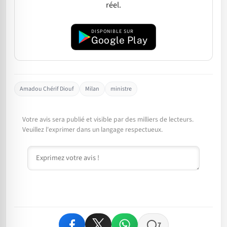
réel.
DISPONIBLE SUR
Google Play
Amadou Chérif Diouf
Milan
ministre
Votre avis sera publié et visible par des milliers de lecteurs.
Veuillez l'exprimer dans un langage respectueux.
Commentaire
7