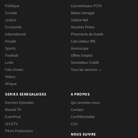
Politique
Convertisseur FCFA
Societe
Meteo Senegal
Justice
Salaire Net
Economie
Horaires Priere
International
Pharmacie de Garde
People
Calculateur IMC
Sports
Horoscope
Football
Offres Emploi
Lutte
Simulateur Credit
Faits Divers
Tous les services →
Videos
Afrique
SERIES SENEGALAISES
A PROPOS
Derniers Episodes
Qui sommes-nous
Marodi TV
Contact
EvenProd
Confidentialite
LEUZTV
CGU
Pikini Production
NOUS SUIVRE