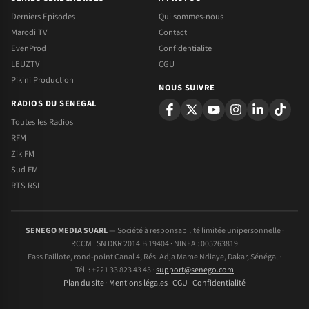
Derniers Episodes
Qui sommes-nous
Marodi TV
Contact
EvenProd
Confidentialite
LEUZTV
CGU
Pikini Production
NOUS SUIVRE
RADIOS DU SENEGAL
Toutes les Radios
RFM
Zik FM
Sud FM
RTS RSI
SENEGO MEDIA SUARL
— Société à responsabilité limitée unipersonnelle ·
RCCM : SN DKR 2014.B 19404 · NINEA : 005263819
Fass Paillote, rond-point Canal 4, Rés. Adja Mame Ndiaye, Dakar, Sénégal ·
Tél. : +221 33 823 43 43 ·
support@senego.com
Plan du site
·
Mentions légales
·
CGU
·
Confidentialité