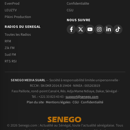
EvenProd
Confidentialite
LEUZTV
CGU
Pikini Production
NOUS SUIVRE
RADIOS DU SENEGAL
Toutes les Radios
RFM
Zik FM
Sud FM
RTS RSI
SENEGO MEDIA SUARL
— Société à responsabilité limitée unipersonnelle ·
RCCM : SN DKR 2014.B 19404 · NINEA : 005263819
Fass Paillote, rond-point Canal 4, Rés. Adja Mame Ndiaye, Dakar, Sénégal ·
Tél. : +221 33 823 43 43 ·
support@senego.com
Plan du site
·
Mentions légales
·
CGU
·
Confidentialité
© 2026 Senego.com : Actualité au Sénégal, toute l'actualité sénégalaise. Tous