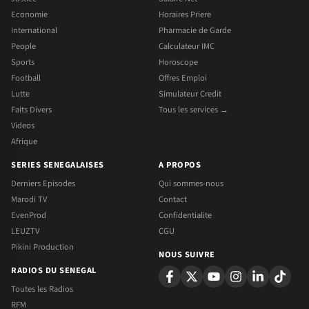
Economie
Horaires Priere
International
Pharmacie de Garde
People
Calculateur IMC
Sports
Horoscope
Football
Offres Emploi
Lutte
Simulateur Credit
Faits Divers
Tous les services →
Videos
Afrique
SERIES SENEGALAISES
A PROPOS
Derniers Episodes
Qui sommes-nous
Marodi TV
Contact
EvenProd
Confidentialite
LEUZTV
CGU
Pikini Production
NOUS SUIVRE
RADIOS DU SENEGAL
Toutes les Radios
RFM