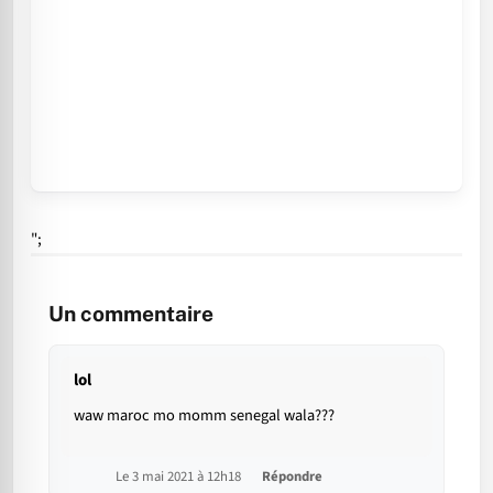
";
Un commentaire
lol
waw maroc mo momm senegal wala???
Le 3 mai 2021 à 12h18
Répondre