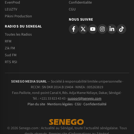
EvenProd
Confidentialite
LEUZTV
CGU
Pikini Production
NOUS SUIVRE
RADIOS DU SENEGAL
Toutes les Radios
RFM
Zik FM
Sud FM
RTS RSI
SENEGO MEDIA SUARL
— Société à responsabilité limitée unipersonnelle ·
RCCM : SN DKR 2014.B 19404 · NINEA : 005263819
Fass Paillote, rond-point Canal 4, Rés. Adja Mame Ndiaye, Dakar, Sénégal ·
Tél. : +221 33 823 43 43 ·
support@senego.com
Plan du site
·
Mentions légales
·
CGU
·
Confidentialité
© 2026 Senego.com : Actualité au Sénégal, toute l'actualité sénégalaise. Tous
droits réservés. Premier site d'informations au Sénégal.