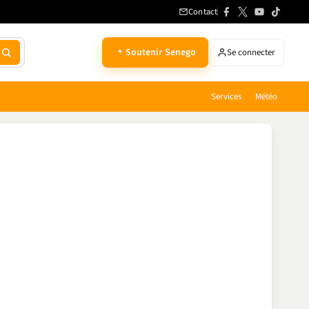
Contact
Soutenir Senego
Se connecter
Services
Météo