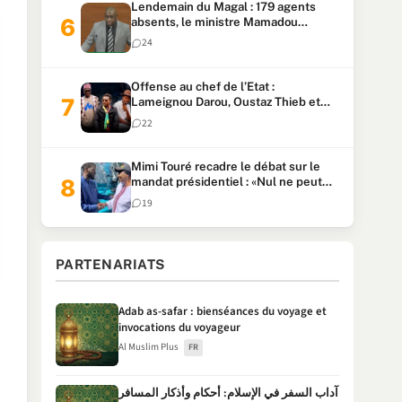
Lendemain du Magal : 179 agents
absents, le ministre Mamadou
Lamine Dianté exige des explications
24
Offense au chef de l’Etat :
Lameignou Darou, Oustaz Thieb et
Ndiaye Touba lourdement
22
condamnés
Mimi Touré recadre le débat sur le
mandat présidentiel : «Nul ne peut
faire plus de deux mandats
19
consécutifs de 5 ans»
PARTENARIATS
Adab as-safar : bienséances du voyage et
invocations du voyageur
Al Muslim Plus
FR
آداب السفر في الإسلام: أحكام وأذكار المسافر