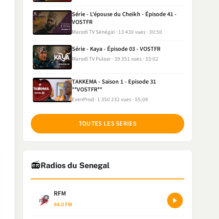
Série - L'épouse du Cheikh - Épisode 41 -
VOSTFR
Marodi TV Sénégal
13 430 vues
30:50
Série - Kaya - Épisode 03 - VOSTFR
Marodi TV Pulaar
39 351 vues
33:02
TAKKEMA - Saison 1 - Episode 31
**VOSTFR**
EvenProd
1 350 232 vues
55:08
TOUTES LES SERIES
📻
Radios du Senegal
RFM
94.0 FM