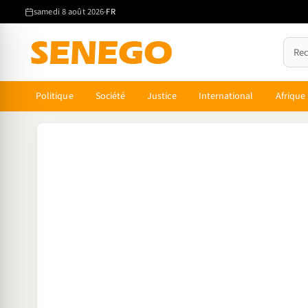
Aller
samedi 8 août 2026
·
FR
au
contenu
principal
Politique
Société
Justice
International
Afrique