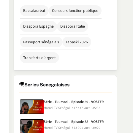
Baccalauréat
Concours fonction publique
Diaspora Espagne
Diaspora Italie
Passeport sénégalais
Tabaski 2026
Transferts d'argent
🎥
Series Senegalaises
Série - Tuumaal - Episode 39 - VOSTFR
Marodi TV Sénégal
417 447 vues
35:33
Série - Tuumaal - Episode 38 - VOSTFR
Marodi TV Sénégal
573 991 vues
39:29