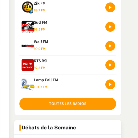
Zik FM
89.7 FM
Sud FM
98.5 FM
Walf FM
99.0 FM
RTS RSI
92.5 FM
Lamp Fall FM
101.7 FM
TOUTES LES RADIOS
Débats de la Semaine