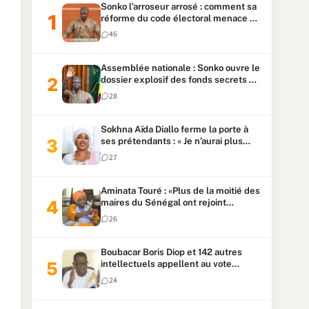
Sonko l’arroseur arrosé : comment sa
réforme du code électoral menace sa
candidature
46
Assemblée nationale : Sonko ouvre le
dossier explosif des fonds secrets et
du patrimoine présidentiel
28
Sokhna Aïda Diallo ferme la porte à
ses prétendants : « Je n’aurai plus
jamais un autre mari »
27
Aminata Touré : «Plus de la moitié des
maires du Sénégal ont rejoint
Kiiraay»
26
Boubacar Boris Diop et 142 autres
intellectuels appellent au vote
urgent de la révision
24
constitutionnelle