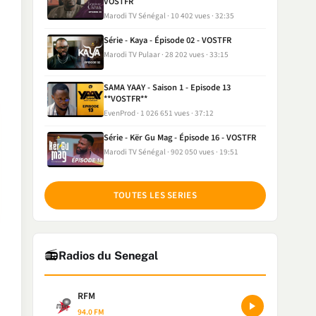
VOSTFR
Marodi TV Sénégal
10 402 vues
32:35
Série - Kaya - Épisode 02 - VOSTFR
Marodi TV Pulaar
28 202 vues
33:15
SAMA YAAY - Saison 1 - Episode 13
**VOSTFR**
EvenProd
1 026 651 vues
37:12
Série - Kër Gu Mag - Épisode 16 - VOSTFR
Marodi TV Sénégal
902 050 vues
19:51
TOUTES LES SERIES
📻
Radios du Senegal
RFM
94.0 FM