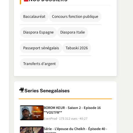
Baccalauréat
Concours fonction publique
Diaspora Espagne
Diaspora Italie
Passeport sénégalais
Tabaski 2026
Transferts d'argent
🎥
Series Senegalaises
BOROM KEUR - Saison 2 - Episode 16
**VOSTFR**
EvenProd
175 312 vues
40:27
Série - L'épouse du Cheikh - Épisode 40 -