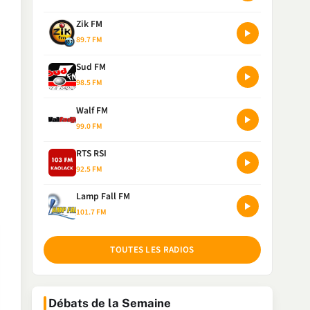
Zik FM
89.7 FM
Sud FM
98.5 FM
Walf FM
99.0 FM
RTS RSI
92.5 FM
Lamp Fall FM
101.7 FM
TOUTES LES RADIOS
Débats de la Semaine