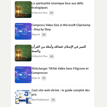
La spiritualité islamique face aux défis
écologiques
Al Muslim Plus
FR
Compress Video Size in Microsoft Clipchamp
– Step by Step
Klipa AI
EN
الصبر في الإسلام: فضائله وأمثلة من القرآن
والسنة
Al Muslim Plus
AR
Télécharger TikTok Vidéo Sans Filigrane et
Compresser
Klipa AI
FR
Cout site web vitrine : le guide complet des
prix
MonSiteDemain
FR