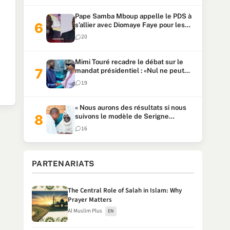
Pape Samba Mboup appelle le PDS à
s’allier avec Diomaye Faye pour les
locales et tacle Sonko
20
Mimi Touré recadre le débat sur le
mandat présidentiel : «Nul ne peut
faire plus de deux mandats
19
consécutifs de 5 ans»
« Nous aurons des résultats si nous
suivons le modèle de Serigne
Touba » : Ousmane Sonko au Khalife
16
Serigne Mountakha
PARTENARIATS
The Central Role of Salah in Islam: Why
Prayer Matters
Al Muslim Plus
EN