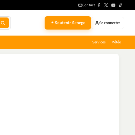
Contact
Soutenir Senego
Se connecter
Services
Météo