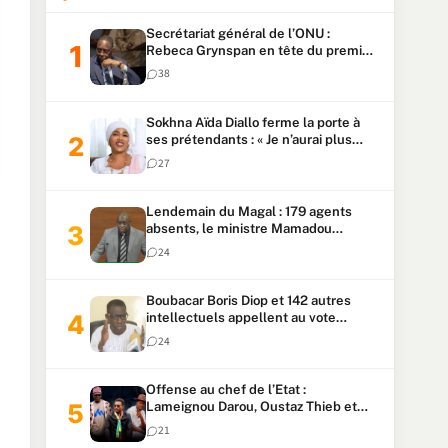
Secrétariat général de l’ONU :
Rebeca Grynspan en tête du premier
vote, Macky Sall pointe à la 5ᵉ place
38
Sokhna Aïda Diallo ferme la porte à
ses prétendants : « Je n’aurai plus
jamais un autre mari »
27
Lendemain du Magal : 179 agents
absents, le ministre Mamadou
Lamine Dianté exige des explications
24
Boubacar Boris Diop et 142 autres
intellectuels appellent au vote
urgent de la révision
24
constitutionnelle
Offense au chef de l’Etat :
Lameignou Darou, Oustaz Thieb et
Ndiaye Touba lourdement
21
condamnés