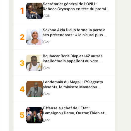
Secrétariat général de l’ONU :
Rebeca Grynspan en tête du premier
vote, Macky Sall pointe à la 5ᵉ place
38
Sokhna Aïda Diallo ferme la porte à
ses prétendants : « Je n’aurai plus
jamais un autre mari »
27
Boubacar Boris Diop et 142 autres
intellectuels appellent au vote
urgent de la révision
24
constitutionnelle
Lendemain du Magal : 179 agents
absents, le ministre Mamadou
Lamine Dianté exige des explications
24
Offense au chef de l’Etat :
Lameignou Darou, Oustaz Thieb et
Ndiaye Touba lourdement
22
condamnés