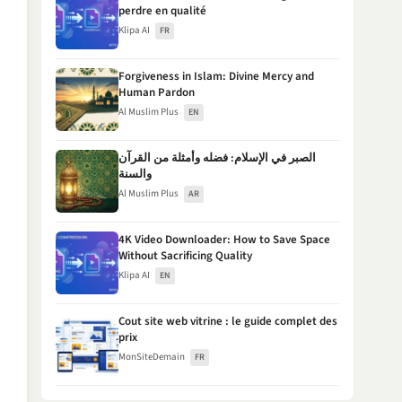
perdre en qualité
Klipa AI
FR
Forgiveness in Islam: Divine Mercy and
Human Pardon
Al Muslim Plus
EN
الصبر في الإسلام: فضله وأمثلة من القرآن
والسنة
Al Muslim Plus
AR
4K Video Downloader: How to Save Space
Without Sacrificing Quality
Klipa AI
EN
Cout site web vitrine : le guide complet des
prix
MonSiteDemain
FR