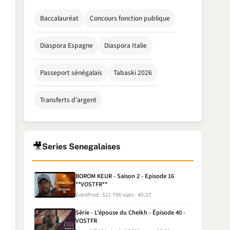
Baccalauréat
Concours fonction publique
Diaspora Espagne
Diaspora Italie
Passeport sénégalais
Tabaski 2026
Transferts d'argent
🎥
Series Senegalaises
BOROM KEUR - Saison 2 - Episode 16
**VOSTFR**
EvenProd
521 796 vues
40:27
Série - L'épouse du Cheikh - Épisode 40 -
VOSTFR