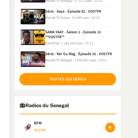
Marodi TV Sénégal
17 921 vues
32:35
Série - Kaya - Épisode 02 - VOSTFR
Marodi TV Pulaar
51 845 vues
33:15
SAMA YAAY - Saison 1 - Episode 13
**VOSTFR**
EvenProd
1 186 265 vues
37:12
Série - Kër Gu Mag - Épisode 16 - VOSTFR
Marodi TV Sénégal
1 058 061 vues
19:51
TOUTES LES SERIES
📻
Radios du Senegal
RFM
94.0 FM