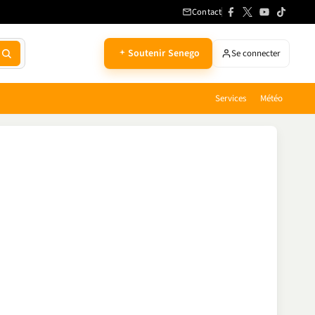
Contact
Soutenir Senego
Se connecter
Services
Météo