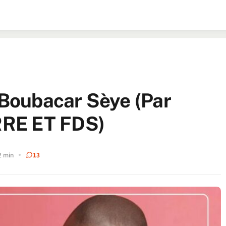
e Boubacar Sèye (Par
RE ET FDS)
2 min
13