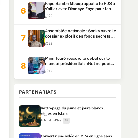
Pape Samba Mboup appelle le PDS à
s’allier avec Diomaye Faye pour les
locales et tacle Sonko
20
Assemblée nationale : Sonko ouvre le
dossier explosif des fonds secrets et
du patrimoine présidentiel
19
Mimi Touré recadre le débat sur le
mandat présidentiel : «Nul ne peut
faire plus de deux mandats
19
consécutifs de 5 ans»
PARTENARIATS
Rattrapage du jeûne et jours blancs :
règles en Islam
Al Muslim Plus
FR
Convertir une vidéo en MP4 en ligne sans