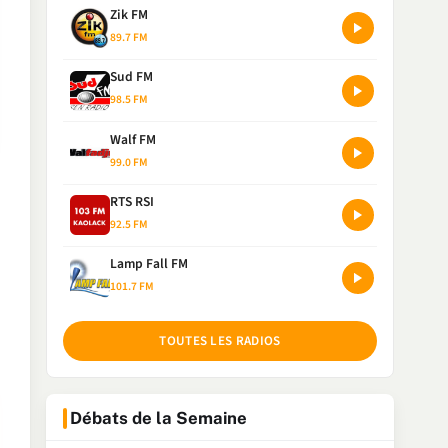
Zik FM
89.7 FM
Sud FM
98.5 FM
Walf FM
99.0 FM
RTS RSI
92.5 FM
Lamp Fall FM
101.7 FM
TOUTES LES RADIOS
Débats de la Semaine