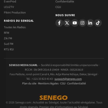
EvenProd
Confidentialite
LEUZTV
CGU
Pikini Production
NOUS SUIVRE
RADIOS DU SENEGAL
Toutes les Radios
RFM
Zik FM
Sud FM
RTS RSI
SENEGO MEDIA SUARL
— Société à responsabilité limitée unipersonnelle ·
RCCM : SN DKR 2014.B 19404 · NINEA : 005263819
Fass Paillote, rond-point Canal 4, Rés. Adja Mame Ndiaye, Dakar, Sénégal ·
Tél. : +221 33 823 43 43 ·
support@senego.com
Plan du site
·
Mentions légales
·
CGU
·
Confidentialité
© 2026 Senego.com : Actualité au Sénégal, toute l'actualité sénégalaise. Tous
droits réservés. Premier site d'informations au Sénégal.