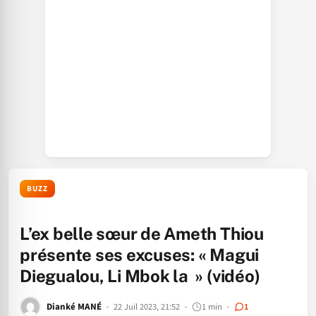
BUZZ
L’ex belle sœur de Ameth Thiou
présente ses excuses: « Magui
Diegualou, Li Mbok la » (vidéo)
Dianké MANÉ
22 Juil 2023, 21:52
1 min
1