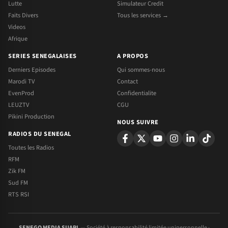
Lutte
Simulateur Credit
Faits Divers
Tous les services →
Videos
Afrique
SERIES SENEGALAISES
A PROPOS
Derniers Episodes
Qui sommes-nous
Marodi TV
Contact
EvenProd
Confidentialite
LEUZTV
CGU
Pikini Production
NOUS SUIVRE
RADIOS DU SENEGAL
Toutes les Radios
RFM
Zik FM
Sud FM
RTS RSI
SENEGO MEDIA SUARL
— Société à responsabilité limitée unipersonnelle ·