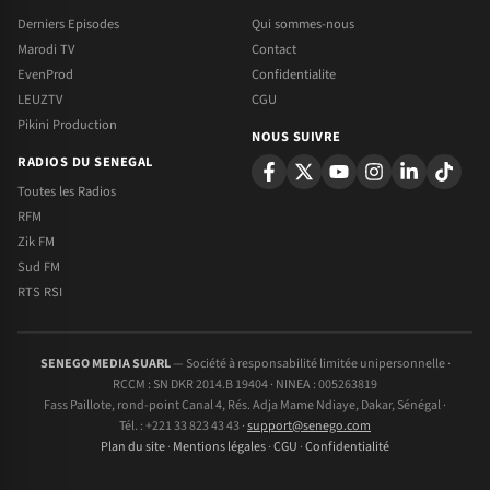
Derniers Episodes
Qui sommes-nous
Marodi TV
Contact
EvenProd
Confidentialite
LEUZTV
CGU
Pikini Production
NOUS SUIVRE
RADIOS DU SENEGAL
Toutes les Radios
RFM
Zik FM
Sud FM
RTS RSI
SENEGO MEDIA SUARL
— Société à responsabilité limitée unipersonnelle ·
RCCM : SN DKR 2014.B 19404 · NINEA : 005263819
Fass Paillote, rond-point Canal 4, Rés. Adja Mame Ndiaye, Dakar, Sénégal ·
Tél. : +221 33 823 43 43 ·
support@senego.com
Plan du site
·
Mentions légales
·
CGU
·
Confidentialité