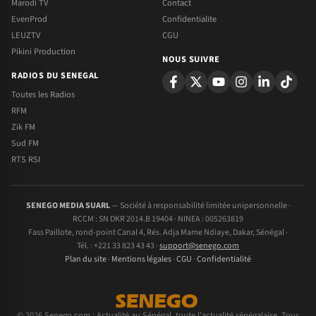
Marodi TV
Contact
EvenProd
Confidentialite
LEUZTV
CGU
Pikini Production
NOUS SUIVRE
RADIOS DU SENEGAL
Toutes les Radios
RFM
Zik FM
Sud FM
RTS RSI
SENEGO MEDIA SUARL
— Société à responsabilité limitée unipersonnelle ·
RCCM : SN DKR 2014.B 19404 · NINEA : 005263819
Fass Paillote, rond-point Canal 4, Rés. Adja Mame Ndiaye, Dakar, Sénégal ·
Tél. : +221 33 823 43 43 ·
support@senego.com
Plan du site
·
Mentions légales
·
CGU
·
Confidentialité
© 2026 Senego.com : Actualité au Sénégal, toute l'actualité sénégalaise. Tous