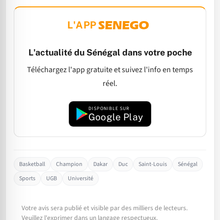
L'APP
L'actualité du Sénégal dans votre poche
Téléchargez l'app gratuite et suivez l'info en temps
réel.
DISPONIBLE SUR
Google Play
Basketball
Champion
Dakar
Duc
Saint-Louis
Sénégal
Sports
UGB
Université
Votre avis sera publié et visible par des milliers de lecteurs.
Veuillez l'exprimer dans un langage respectueux.