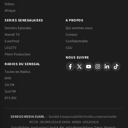
Videos
Afrique
SERIES SENEGALAISES
A PROPOS
Derniers Episodes
Qui sommes-nous
Marodi TV
Contact
EvenProd
Confidentialite
LEUZTV
CGU
Pikini Production
NOUS SUIVRE
RADIOS DU SENEGAL
Toutes les Radios
RFM
Zik FM
Sud FM
RTS RSI
SENEGO MEDIA SUARL
— Société à responsabilité limitée unipersonnelle ·
RCCM : SN DKR 2014.B 19404 · NINEA : 005263819
Fass Paillote, rond-point Canal 4, Rés. Adja Mame Ndiaye, Dakar, Sénégal ·