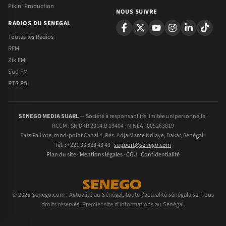
Pikini Production
NOUS SUIVRE
RADIOS DU SENEGAL
Toutes les Radios
RFM
Zik FM
Sud FM
RTS RSI
SENEGO MEDIA SUARL
— Société à responsabilité limitée unipersonnelle ·
RCCM : SN DKR 2014.B 19404 · NINEA : 005263819
Fass Paillote, rond-point Canal 4, Rés. Adja Mame Ndiaye, Dakar, Sénégal ·
Tél. : +221 33 823 43 43 ·
support@senego.com
Plan du site
·
Mentions légales
·
CGU
·
Confidentialité
© 2026 Senego.com : Actualité au Sénégal, toute l'actualité sénégalaise. Tous
droits réservés. Premier site d'informations au Sénégal.