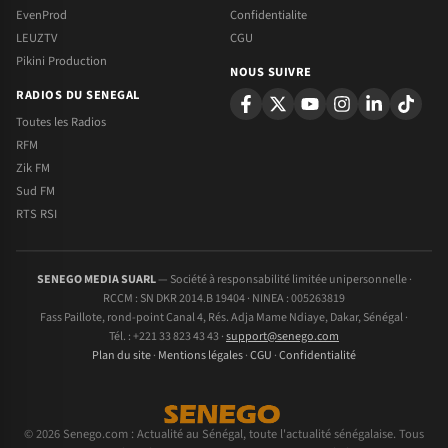
EvenProd
Confidentialite
LEUZTV
CGU
Pikini Production
NOUS SUIVRE
RADIOS DU SENEGAL
Toutes les Radios
RFM
Zik FM
Sud FM
RTS RSI
SENEGO MEDIA SUARL
— Société à responsabilité limitée unipersonnelle ·
RCCM : SN DKR 2014.B 19404 · NINEA : 005263819
Fass Paillote, rond-point Canal 4, Rés. Adja Mame Ndiaye, Dakar, Sénégal ·
Tél. : +221 33 823 43 43 ·
support@senego.com
Plan du site
·
Mentions légales
·
CGU
·
Confidentialité
© 2026 Senego.com : Actualité au Sénégal, toute l'actualité sénégalaise. Tous