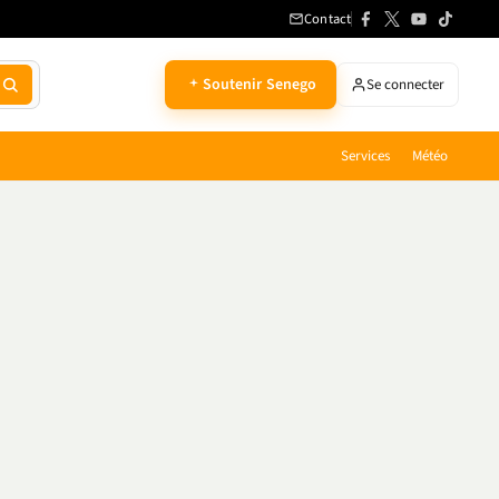
Contact
Soutenir Senego
Se connecter
Services
Météo