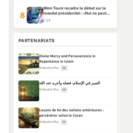
Mimi Touré recadre le débat sur le
mandat présidentiel : «Nul ne peut
faire plus de deux mandats
19
consécutifs de 5 ans»
PARTENARIATS
Divine Mercy and Perseverance in
Repentance in Islam
Al Muslim Plus
EN
الصبر في الإسلام: فضله وأجره عند الله
Al Muslim Plus
AR
Leçons de foi des nations antérieures :
persévérer selon le Coran
Al Muslim Plus
FR