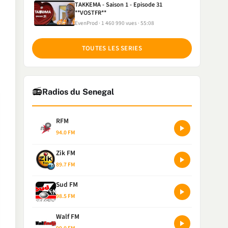
TAKKEMA - Saison 1 - Episode 31
**VOSTFR**
EvenProd
1 460 990 vues
55:08
TOUTES LES SERIES
📻
Radios du Senegal
RFM
94.0 FM
Zik FM
89.7 FM
Sud FM
98.5 FM
Walf FM