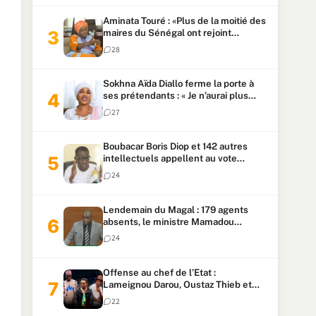
Aminata Touré : «Plus de la moitié des
maires du Sénégal ont rejoint
Kiiraay»
28
Sokhna Aïda Diallo ferme la porte à
ses prétendants : « Je n’aurai plus
jamais un autre mari »
27
Boubacar Boris Diop et 142 autres
intellectuels appellent au vote
urgent de la révision
24
constitutionnelle
Lendemain du Magal : 179 agents
absents, le ministre Mamadou
Lamine Dianté exige des explications
24
Offense au chef de l’Etat :
Lameignou Darou, Oustaz Thieb et
Ndiaye Touba lourdement
22
condamnés