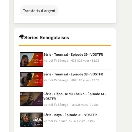
Transferts d'argent
🎥
Series Senegalaises
Série - Tuumaal - Episode 39 - VOSTFR
Marodi TV Sénégal
638 826 vues
35:33
Série - Tuumaal - Episode 38 - VOSTFR
Marodi TV Sénégal
807 185 vues
39:29
Série - L'épouse du Cheikh - Épisode 41 -
VOSTFR
Marodi TV Sénégal
16 925 vues
30:50
Série - Kaya - Épisode 03 - VOSTFR
Marodi TV Pulaar
52 321 vues
33:02