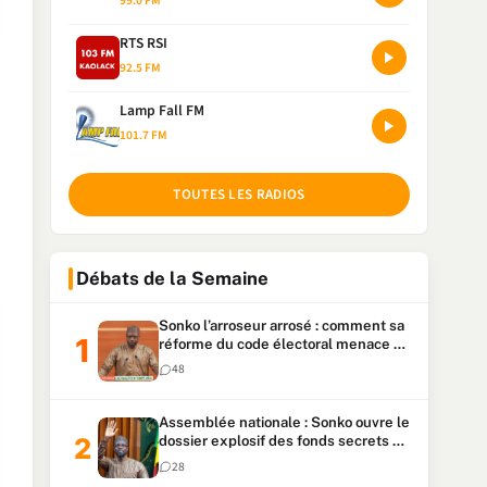
99.0 FM
RTS RSI
92.5 FM
Lamp Fall FM
101.7 FM
TOUTES LES RADIOS
Débats de la Semaine
Sonko l’arroseur arrosé : comment sa
réforme du code électoral menace sa
candidature
48
Assemblée nationale : Sonko ouvre le
dossier explosif des fonds secrets et
du patrimoine présidentiel
28