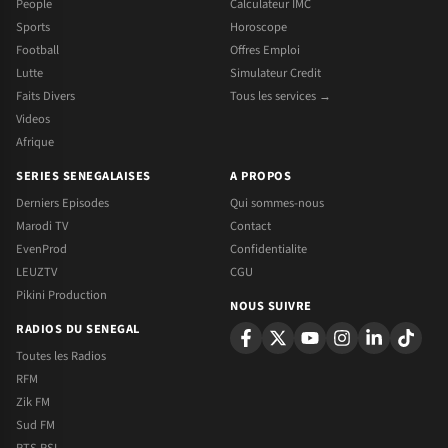
People
Calculateur IMC
Sports
Horoscope
Football
Offres Emploi
Lutte
Simulateur Credit
Faits Divers
Tous les services →
Videos
Afrique
SERIES SENEGALAISES
A PROPOS
Derniers Episodes
Qui sommes-nous
Marodi TV
Contact
EvenProd
Confidentialite
LEUZTV
CGU
Pikini Production
NOUS SUIVRE
RADIOS DU SENEGAL
Toutes les Radios
RFM
Zik FM
Sud FM